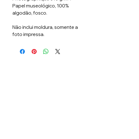
Papel museológico, 100%
algodão, fosco.
Não inclui moldura, somente a
foto impressa.
Lambee Produções
CNPJ: 47.098.824/0001-00