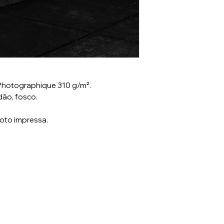
 Photographique 310 g/m².
ão, fosco.
foto impressa.
Lambee Produções
CNPJ: 47.098.824/0001-00
CLN 112 Bloco D 85 - Brasília - DF
contato@lambee.com.br