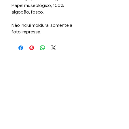
Papel museológico, 100%
algodão, fosco.
Não inclui moldura, somente a
foto impressa.
Lambee Produções
CNPJ: 47.098.824/0001-00