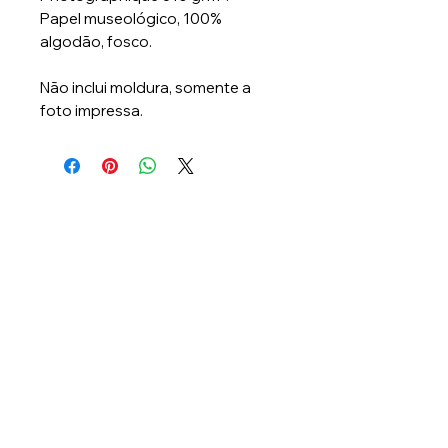
Papel museológico, 100%
algodão, fosco.
Não inclui moldura, somente a
foto impressa.
Lambee Produções
CNPJ: 47.098.824/0001-00