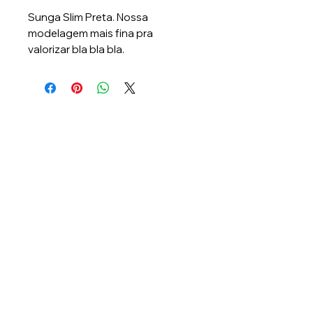
Sunga Slim Preta. Nossa
modelagem mais fina pra
valorizar bla bla bla.
Lambee Produções
CNPJ: 47.098.824/0001-00
CLN 112 Bloco D 85 - Brasília - DF -
70.762-
540