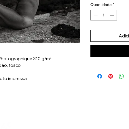
Quantidade
*
Adic
 Photographique 310 g/m².
ão, fosco.
foto impressa.
Lambee Produções
CNPJ: 47.098.824/0001-00
CLN 112 Bloco D 85 - Brasília - DF