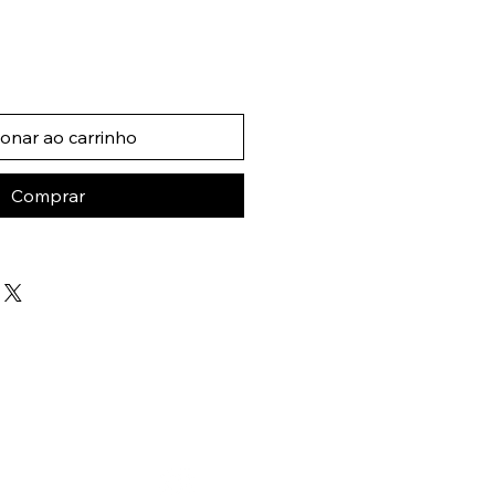
ionar ao carrinho
Comprar
 - 70.762-540