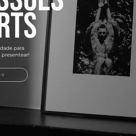
ARTS
idade para
u presentear!