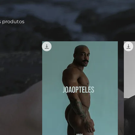
s produtos