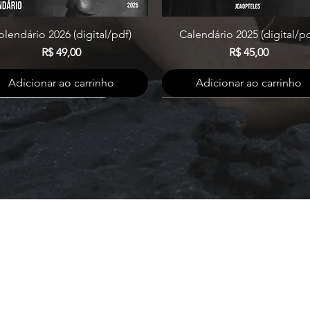
olendário 2026 (digital/pdf)
Calendário 2025 (digital/pd
Visualização rápida
Visualização rápida
Preço
Preço
R$ 49,00
R$ 45,00
Adicionar ao carrinho
Adicionar ao carrinho
Lambee Produções
CNPJ: 47.098.824/0001-00
CLN 112 Bloco D 85 - Brasília - DF
contato@lambee.com.br