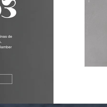
ø3
inas de
.
 lamber